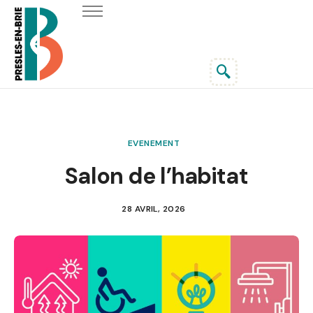
Accueil
Actualités
Ma commune
Vie pratique
Enfance et jeunesse
EVENEMENT
Au fil du temps
Salon de l’habitat
Vie associative et culturelle
28 AVRIL, 2026